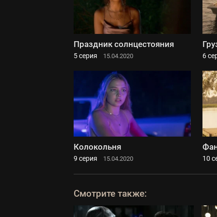
Праздник солнцестояния
Гру
5 серия
6 се
15.04.2020
Колокольня
Фа
9 серия
10 с
15.04.2020
Смотрите также: