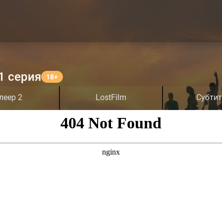
1 серия
леер 2
LostFilm
Субти