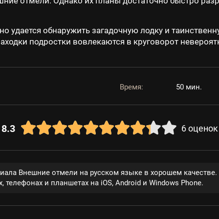
шние отмели. Однако их планы достаточно быстро раз
но удается обнаружить загадочную лодку и таинственн
находки подростки вовлекаются в круговорот невероя
Время:
50 мин.
8.3
6
оценок
риала Внешние отмели на русском языке в хорошем качестве
, телефонах и планшетах на iOS, Android и Windows Phone.