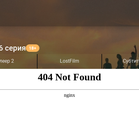
6 серия
леер 2
LostFilm
Субти