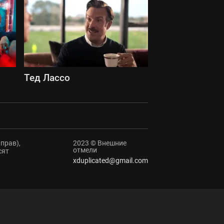
Тед Лассо
прав),
2023 © Внешние
отмели
сят
xduplicated@gmail.com