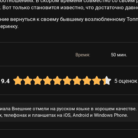
моотношениях. В скором времени совместно со своим 
 Вот только становится известно, что достаточно давно
ние вернуться к своему бывшему возлюбленному Топпе
еринку.
Время:
50 мин.
9.4
5
оценок
риала Внешние отмели на русском языке в хорошем качестве
, телефонах и планшетах на iOS, Android и Windows Phone.